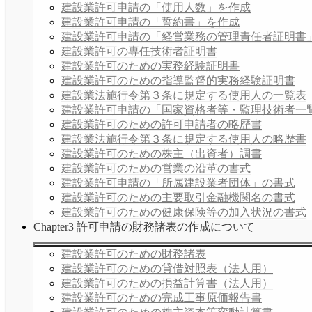
建設業許可申請の「使用人数」を作成
建設業許可申請の「誓約書」を作成
建設業許可申請の「経営業務の管理責任者証明書
建設業許可の専任技術者証明書
建設業許可のための実務経験証明書
建設業許可のための指導監督的実務経験証明書
建設業法施行令第３条に規定する使用人の一覧表
建設業許可申請の「国家資格者等・監理技術者一
建設業許可のための許可申請者の略歴書
建設業法施行令第３条に規定する使用人の略歴書
建設業許可のための株主（出資者）調書
建設業許可のための営業の沿革の書式
建設業許可申請の「所属建設業者団体」の書式
建設業許可のための主要取引金融機関名の書式
建設業許可のための健康保険等の加入状況の書式
Chapter3 許可申請の財務諸表の作成について
建設業許可のための財務諸表
建設業許可のための貸借対照表（法人用）
建設業許可のための損益計算書（法人用）
建設業許可のための完成工事原価報告書