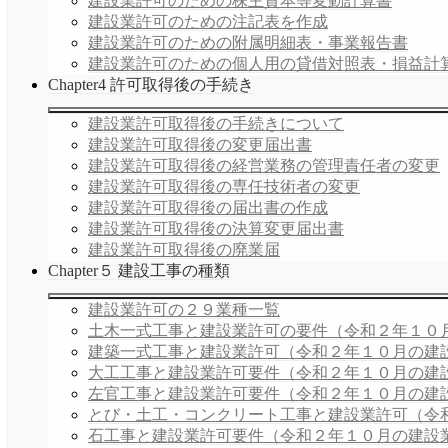
建設業許可のための株主資本等変動計算書
建設業許可のための注記表を作成
建設業許可のための附属明細表・事業報告書
建設業許可のための個人用の貸借対照表・損益計
Chapter4 許可取得後の手続き
建設業許可取得後の手続きについて
建設業許可取得後の変更届出書
建設業許可取得後の経営業務の管理責任者の変更
建設業許可取得後の専任技術者の変更
建設業許可取得後の届出書の作成
建設業許可取得後の決算変更届出書
建設業許可取得後の廃業届
Chapter５ 建設工事の種類
建設業許可の２９業種一覧
土木一式工事と建設業許可の要件（令和２年１０
建築一式工事と建設業許可（令和２年１０月の建
大工工事と建設業許可要件（令和２年１０月の建
左官工事と建設業許可要件（令和２年１０月の建
とび・土工・コンクリート工事と建設業許可（令
石工事と建設業許可要件（令和２年１０月の建設