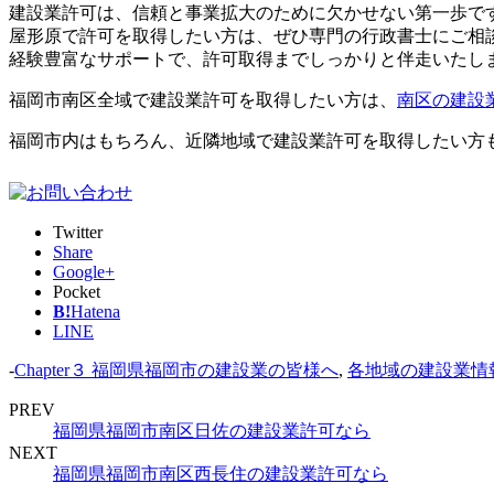
建設業許可は、信頼と事業拡大のために欠かせない第一歩で
屋形原で許可を取得したい方は、ぜひ専門の行政書士にご相
経験豊富なサポートで、許可取得までしっかりと伴走いたし
福岡市南区全域で建設業許可を取得したい方は、
南区の建設
福岡市内はもちろん、近隣地域で建設業許可を取得したい方
Twitter
Share
Google+
Pocket
B!
Hatena
LINE
-
Chapter３ 福岡県福岡市の建設業の皆様へ
,
各地域の建設業
PREV
福岡県福岡市南区日佐の建設業許可なら
NEXT
福岡県福岡市南区西長住の建設業許可なら