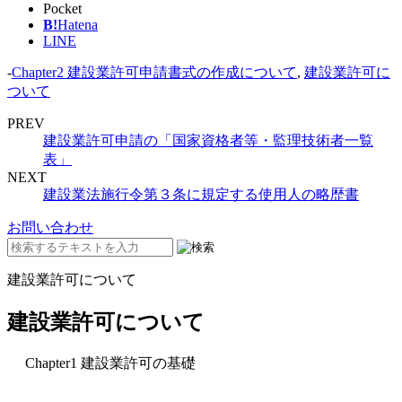
Pocket
B!
Hatena
LINE
-
Chapter2 建設業許可申請書式の作成について
,
建設業許可に
ついて
PREV
建設業許可申請の「国家資格者等・監理技術者一覧
表」
NEXT
建設業法施行令第３条に規定する使用人の略歴書
お問い合わせ
建設業許可について
建設業許可について
Chapter1 建設業許可の基礎