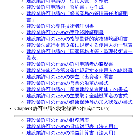
建設業許可申請の「使用人数」を作成
建設業許可申請の「誓約書」を作成
建設業許可申請の「経営業務の管理責任者証明
書」
建設業許可の専任技術者証明書
建設業許可のための実務経験証明書
建設業許可のための指導監督的実務経験証明書
建設業法施行令第３条に規定する使用人の一覧表
建設業許可申請の「国家資格者等・監理技術者一
覧表」
建設業許可のための許可申請者の略歴書
建設業法施行令第３条に規定する使用人の略歴書
建設業許可のための株主（出資者）調書
建設業許可のための営業の沿革の書式
建設業許可申請の「所属建設業者団体」の書式
建設業許可のための主要取引金融機関名の書式
建設業許可のための健康保険等の加入状況の書式
Chapter3 許可申請の財務諸表の作成について
建設業許可のための財務諸表
建設業許可のための貸借対照表（法人用）
建設業許可のための損益計算書（法人用）