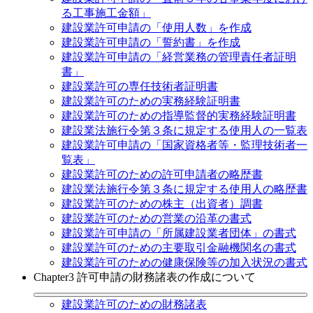
る工事施工金額」
建設業許可申請の「使用人数」を作成
建設業許可申請の「誓約書」を作成
建設業許可申請の「経営業務の管理責任者証明
書」
建設業許可の専任技術者証明書
建設業許可のための実務経験証明書
建設業許可のための指導監督的実務経験証明書
建設業法施行令第３条に規定する使用人の一覧表
建設業許可申請の「国家資格者等・監理技術者一
覧表」
建設業許可のための許可申請者の略歴書
建設業法施行令第３条に規定する使用人の略歴書
建設業許可のための株主（出資者）調書
建設業許可のための営業の沿革の書式
建設業許可申請の「所属建設業者団体」の書式
建設業許可のための主要取引金融機関名の書式
建設業許可のための健康保険等の加入状況の書式
Chapter3 許可申請の財務諸表の作成について
建設業許可のための財務諸表