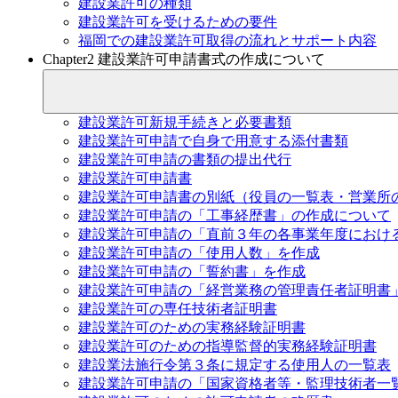
建設業許可の種類
建設業許可を受けるための要件
福岡での建設業許可取得の流れとサポート内容
Chapter2 建設業許可申請書式の作成について
建設業許可新規手続きと必要書類
建設業許可申請で自身で用意する添付書類
建設業許可申請の書類の提出代行
建設業許可申請書
建設業許可申請書の別紙（役員の一覧表・営業所
建設業許可申請の「工事経歴書」の作成について
建設業許可申請の「直前３年の各事業年度におけ
建設業許可申請の「使用人数」を作成
建設業許可申請の「誓約書」を作成
建設業許可申請の「経営業務の管理責任者証明書
建設業許可の専任技術者証明書
建設業許可のための実務経験証明書
建設業許可のための指導監督的実務経験証明書
建設業法施行令第３条に規定する使用人の一覧表
建設業許可申請の「国家資格者等・監理技術者一