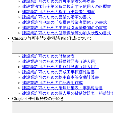
建設業許可のための許可申請者の略歴書
建設業法施行令第３条に規定する使用人の略歴書
建設業許可のための株主（出資者）調書
建設業許可のための営業の沿革の書式
建設業許可申請の「所属建設業者団体」の書式
建設業許可のための主要取引金融機関名の書式
建設業許可のための健康保険等の加入状況の書式
Chapter3 許可申請の財務諸表の作成について
建設業許可のための財務諸表
建設業許可のための貸借対照表（法人用）
建設業許可のための損益計算書（法人用）
建設業許可のための完成工事原価報告書
建設業許可のための株主資本等変動計算書
建設業許可のための注記表を作成
建設業許可のための附属明細表・事業報告書
建設業許可のための個人用の貸借対照表・損益計
Chapter4 許可取得後の手続き