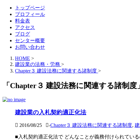
トップページ
プロフィール
料金表
アクセス
ブログ
センター概要
お問い合わせ
HOME
>
建設業の法務・労務
>
Chapter３ 建設法務に関連する諸制度
>
「Chapter３ 建設法務に関連する諸制度
建設業の入札契約適正化法
2016/08/25
-
Chapter３ 建設法務に関連する諸制度
,
建
■入札契約適正化法で どんなことが義務付けられてい