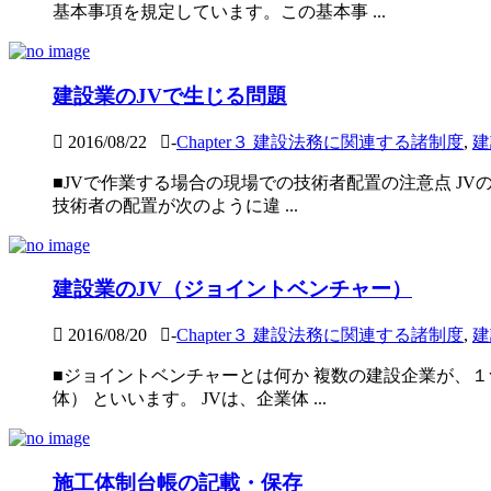
基本事項を規定しています。この基本事 ...
建設業のJVで生じる問題
2016/08/22
-
Chapter３ 建設法務に関連する諸制度
,
建
■JVで作業する場合の現場での技術者配置の注意点 JV
技術者の配置が次のように違 ...
建設業のJV（ジョイントベンチャー）
2016/08/20
-
Chapter３ 建設法務に関連する諸制度
,
建
■ジョイントベンチャーとは何か 複数の建設企業が、１
体） といいます。 JVは、企業体 ...
施工体制台帳の記載・保存