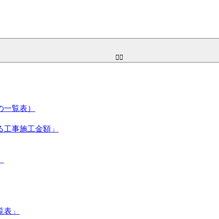
の一覧表）
る工事施工金額」
」
覧表」