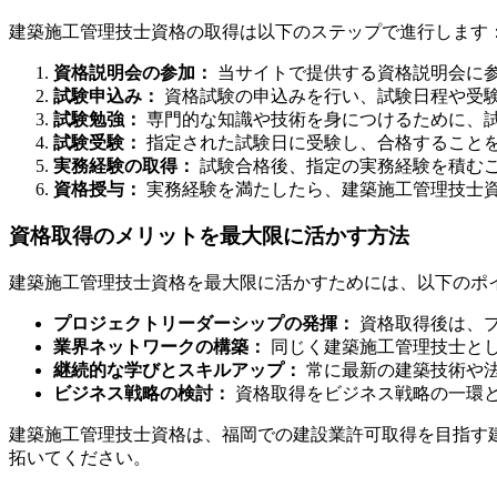
建築施工管理技士資格の取得は以下のステップで進行します
資格説明会の参加：
当サイトで提供する資格説明会に
試験申込み：
資格試験の申込みを行い、試験日程や受
試験勉強：
専門的な知識や技術を身につけるために、
試験受験：
指定された試験日に受験し、合格すること
実務経験の取得：
試験合格後、指定の実務経験を積む
資格授与：
実務経験を満たしたら、建築施工管理技士
資格取得のメリットを最大限に活かす方法
建築施工管理技士資格を最大限に活かすためには、以下のポ
プロジェクトリーダーシップの発揮：
資格取得後は、
業界ネットワークの構築：
同じく建築施工管理技士と
継続的な学びとスキルアップ：
常に最新の建築技術や
ビジネス戦略の検討：
資格取得をビジネス戦略の一環
建築施工管理技士資格は、福岡での建設業許可取得を目指す
拓いてください。