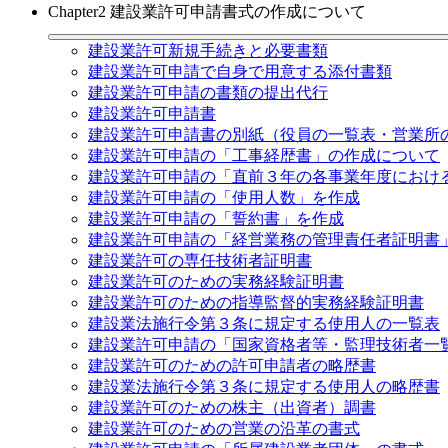
Chapter2 建設業許可申請書式の作成について
建設業許可新規手続きと必要書類
建設業許可申請で自身で用意する添付書類
建設業許可申請の書類の提出代行
建設業許可申請書
建設業許可申請書の別紙（役員の一覧表・営業所
建設業許可申請の「工事経歴書」の作成について
建設業許可申請の「直前３年の各事業年度におけ
建設業許可申請の「使用人数」を作成
建設業許可申請の「誓約書」を作成
建設業許可申請の「経営業務の管理責任者証明書
建設業許可の専任技術者証明書
建設業許可のための実務経験証明書
建設業許可のための指導監督的実務経験証明書
建設業法施行令第３条に規定する使用人の一覧表
建設業許可申請の「国家資格者等・監理技術者一
建設業許可のための許可申請者の略歴書
建設業法施行令第３条に規定する使用人の略歴書
建設業許可のための株主（出資者）調書
建設業許可のための営業の沿革の書式