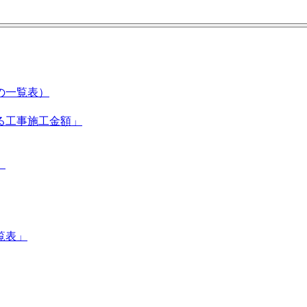
の一覧表）
る工事施工金額」
」
覧表」