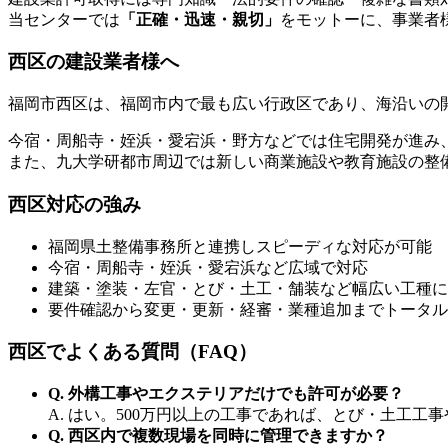
当センターでは
「正確・迅速・親切」
をモットーに、事業者
西区の建設業者様へ
福岡市西区は、福岡市内で最も広い行政区であり、海沿いの
今宿・周船寺・姪浜・愛宕浜・野方などでは住宅開発が進み
また、九大学研都市周辺では新しい商業施設や教育施設の整
西区対応の強み
福岡県土整備事務所と連携しスピーディな対応が可能
今宿・周船寺・姪浜・愛宕浜など広域で対応
建築・塗装・左官・とび・土工・舗装など幅広い工種に
要件確認から変更・更新・経審・業種追加までトータル
西区でよくある質問（FAQ）
Q. 外構工事やエクステリアだけでも許可が必要？
A. はい。500万円以上の工事であれば、とび・土工
Q. 西区内で複数現場を同時に管理できますか？