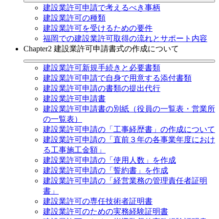
建設業許可申請で考えるべき事柄
建設業許可の種類
建設業許可を受けるための要件
福岡での建設業許可取得の流れとサポート内容
Chapter2 建設業許可申請書式の作成について
建設業許可新規手続きと必要書類
建設業許可申請で自身で用意する添付書類
建設業許可申請の書類の提出代行
建設業許可申請書
建設業許可申請書の別紙（役員の一覧表・営業所
の一覧表）
建設業許可申請の「工事経歴書」の作成について
建設業許可申請の「直前３年の各事業年度におけ
る工事施工金額」
建設業許可申請の「使用人数」を作成
建設業許可申請の「誓約書」を作成
建設業許可申請の「経営業務の管理責任者証明
書」
建設業許可の専任技術者証明書
建設業許可のための実務経験証明書