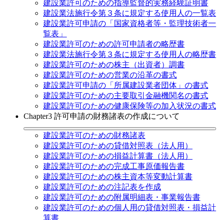
建設業許可のための指導監督的実務経験証明書
建設業法施行令第３条に規定する使用人の一覧表
建設業許可申請の「国家資格者等・監理技術者一
覧表」
建設業許可のための許可申請者の略歴書
建設業法施行令第３条に規定する使用人の略歴書
建設業許可のための株主（出資者）調書
建設業許可のための営業の沿革の書式
建設業許可申請の「所属建設業者団体」の書式
建設業許可のための主要取引金融機関名の書式
建設業許可のための健康保険等の加入状況の書式
Chapter3 許可申請の財務諸表の作成について
建設業許可のための財務諸表
建設業許可のための貸借対照表（法人用）
建設業許可のための損益計算書（法人用）
建設業許可のための完成工事原価報告書
建設業許可のための株主資本等変動計算書
建設業許可のための注記表を作成
建設業許可のための附属明細表・事業報告書
建設業許可のための個人用の貸借対照表・損益計
算書